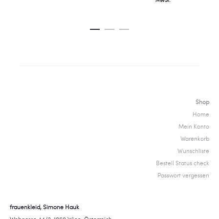
MwSt.
war:
ist:
€99,99
€69,99.
Shop
Home
Mein Konto
Warenkorb
Wunschliste
Bestell Status check
Passwort vergessen
frauenkleid, Simone Hauk
Webgasse 44/2, 1060 Wien, Österreich