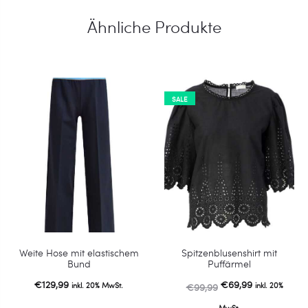
Ähnliche Produkte
SALE
Weite Hose mit elastischem
Spitzenblusenshirt mit
Bund
Puffärmel
Ursprünglicher
Aktueller
€
129,99
€
69,99
inkl. 20% MwSt.
inkl. 20%
€
99,99
Preis
Preis