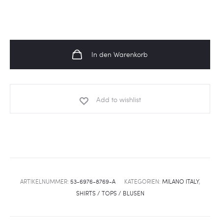
In den Warenkorb
Add to wishlist
ARTIKELNUMMER:
53-6976-8769-A
KATEGORIEN:
MILANO ITALY
,
SHIRTS / TOPS / BLUSEN