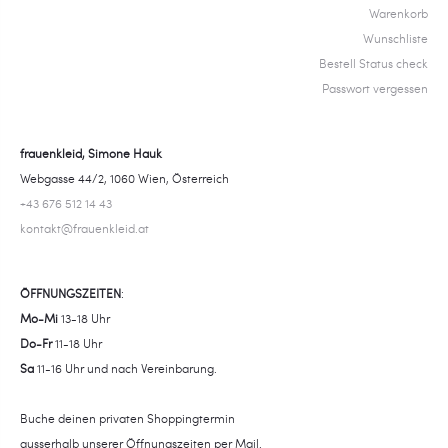
Warenkorb
Wunschliste
Bestell Status check
Passwort vergessen
frauenkleid, Simone Hauk
Webgasse 44/2, 1060 Wien, Österreich
+43 676 512 14 43
kontakt@frauenkleid.at
ÖFFNUNGSZEITEN
:
Mo-Mi
13-18 Uhr
Do-Fr
11-18 Uhr
Sa
11-16 Uhr und nach Vereinbarung.
Buche deinen privaten Shoppingtermin
ausserhalb unserer Öffnungszeiten per Mail.