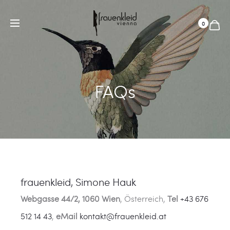
ÖFFNUNGSZEITEN:
Mo-Mi
13-18 Uhr,
Do-Fr
11-18 Uhr,
Sa
11-16 &
nach Vereinbarung.
0
FAQs
frauenkleid, Simone Hauk
Webgasse 44/2, 1060 Wien
, Österreich,
Tel
+43 676
512 14 43
,
eMail
kontakt@frauenkleid.at